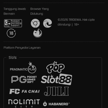
Tanggung Jawab
Browser Yang
Bermain
Didukung
©2026 TRIDEWA. Hak cipta
dilindungi | 18+
Platform Penyedia Layanan
Slots