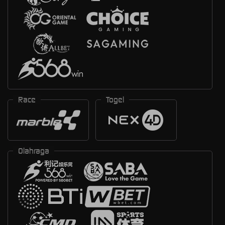
Race
Togel
Olahraga