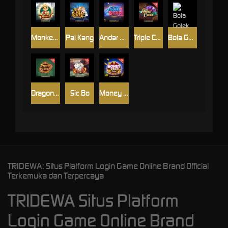
Monkey King Roulette
Pai Kang
Andar Bahar
Triple Chance
Bola Golek
Dragon Tiger 2
Sic Bo
Money Wheel Deluxe
TRIDEWA: Situs Platform Login Game Online Brand Official
Terkemuka dan Terpercaya
TRIDEWA Situs Platform
Login Game Online Brand