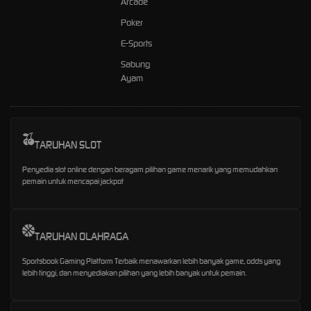
Arcade
Poker
E-Sports
Sabung
Ayam
TARUHAN SLOT
Penyedia slot online dengan beragam pilihan game menarik yang memudahkan
pemain untuk mencapai jackpot
TARUHAN OLAHRAGA
Sportsbook Gaming Platform Terbaik menawarkan lebih banyak game, odds yang
lebih tinggi, dan menyediakan pilihan yang lebih banyak untuk pemain.