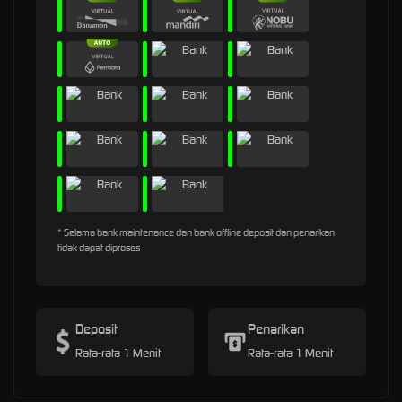
* Selama bank maintenance dan bank offline deposit dan penarikan
tidak dapat diproses
Deposit
Penarikan
Rata-rata 1 Menit
Rata-rata 1 Menit