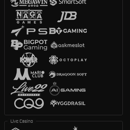
Live Casino