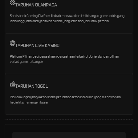
TARUHAN OLAHRAGA
Sportsbook Gaming Platform Terbaik menawarkan lebih banyak game, odds yang
lebih tinggi, dan menyediakan pilihan yang lebih banyak untuk pemain.
TARUHAN LIVE KASINO
Platform Pilihan bagi perusahaan-perusahaan terbaik di dunia, dengan pilihan
variasi game terbanyak
TARUHAN TOGEL
Platform togel yang menarik dari perusahan terbaik di dunia yang menawarkan
hadiah kemenangan besar