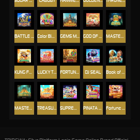
SUGAR HIGH5
LABUBY
HAMMER OF VULCAN
GOLDEN LEGEND
THRONE OF POSEIDON
BATTLE OF ALLIANCE
Color Bingo
GEMS MINER
GOD OF FORTUNE 2
MASTER OF GOLD MINER 2
KUNG FU LEOPARD
LUCKY TIGER
FORTUNE GEMS 2000
DJ SEAL
Book of Egypt
MASTER OF GOLD MINER
TREASURES OF EGYPT
SUPREME ACE
PINATA 1000
Fortune Lion