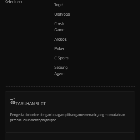
Ketentuan
Togel
Olahraga
Crash
Game
Arcade
Poker
E-Sports
Sabung
Ayam
TARUHAN SLOT
Penyedia slot online dengan beragam pilihan game menarik yang memudahkan
pemain untuk mencapai jackpot