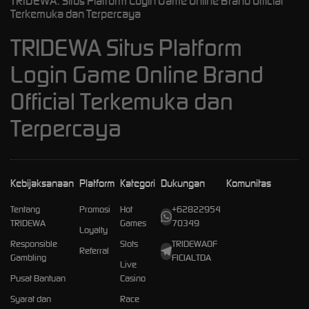
TRIDEWA: Situs Platform Login Game Online Brand Official
Terkemuka dan Terpercaya
TRIDEWA Situs Platform
Login Game Online Brand
Official Terkemuka dan
Terpercaya
Kebijaksanaan
Platform
Kategori
Dukungan
Komunitas
Tentang
Promosi
Hot
+62822954
TRIDEWA
Games
70349
Loyalty
Responsible
Slots
TRIDEWAOF
Referral
Gambling
FICIALTDA
Live
Pusat Bantuan
Casino
Syarat dan
Race