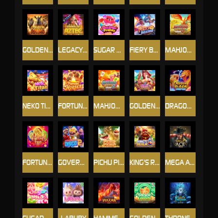
GOLDEN RHINO
LEGACY OF AZTEC
SUGAR FRENZY
FIERY BOXING
MAHJONG WAYS 3+
NEKO TITAN
FORTUNE HORSES
MAHJONG WAYS 3
GOLDEN ISLAND
DRAGON TIGER SHOWDOWN
FORTUNE TRIO
GOVERNMENT DISCO 2
PICHU PICHU
KING'S REALM
MEGA ACE