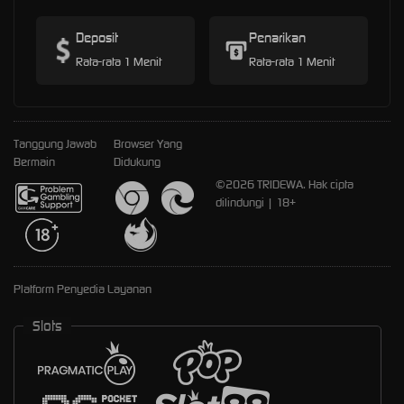
Deposit
Penarikan
Rata-rata 1 Menit
Rata-rata 1 Menit
Tanggung Jawab
Browser Yang
Bermain
Didukung
©2026 TRIDEWA. Hak cipta
dilindungi | 18+
Platform Penyedia Layanan
Slots