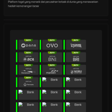
Platform togel yang menarik dari perusahan terbaik di dunia yang menawarkan
hadiah kemenangan besar