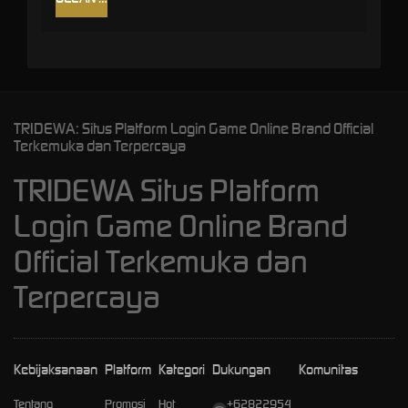
TRIDEWA: Situs Platform Login Game Online Brand Official
Terkemuka dan Terpercaya
TRIDEWA Situs Platform
Login Game Online Brand
Official Terkemuka dan
Terpercaya
Kebijaksanaan
Platform
Kategori
Dukungan
Komunitas
Tentang
Promosi
Hot
+62822954