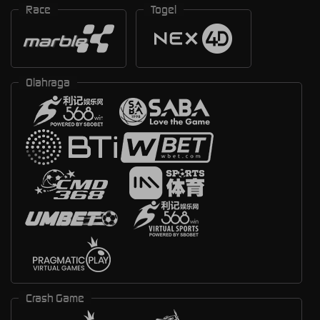
Race
Togel
Olahraga
Crash Game