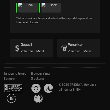
* Selama bank maintenance dan bank offline deposit dan penarikan
tidak dapat diproses
Deposit
Penarikan
Rata-rata 1 Menit
Rata-rata 1 Menit
Tanggung Jawab
Browser Yang
Bermain
Didukung
©2026 TRIDEWA. Hak cipta
dilindungi | 18+