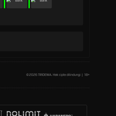
©2026 TRIDEWA. Hak cipta dilindungi | 18+