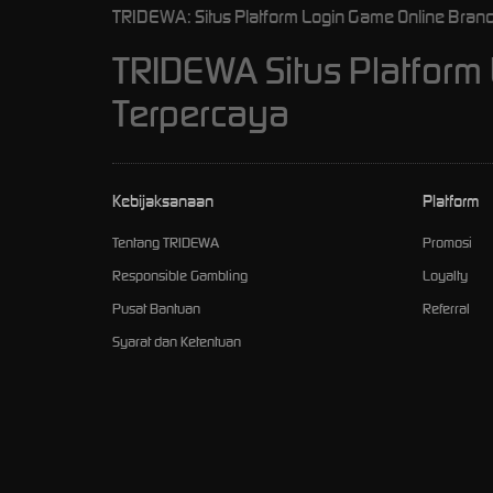
TRIDEWA: Situs Platform Login Game Online Brand
TRIDEWA Situs Platform
Terpercaya
Kebijaksanaan
Platform
Tentang TRIDEWA
Promosi
Responsible Gambling
Loyalty
Pusat Bantuan
Referral
Syarat dan Ketentuan