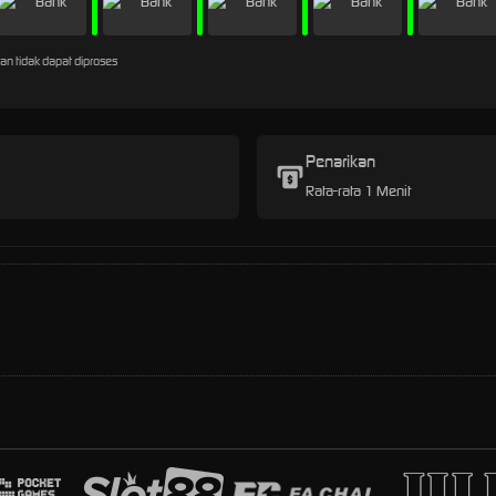
an tidak dapat diproses
Penarikan
Rata-rata 1 Menit