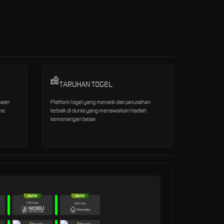
TARUHAN TOGEL
haan
Platform togel yang menarik dari perusahan
ame
terbaik di dunia yang menawarkan hadiah
kemenangan besar