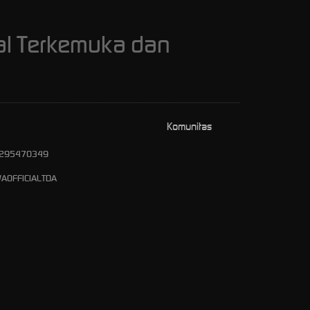
ial Terkemuka dan
Komunitas
295470349
AOFFICIALTDA