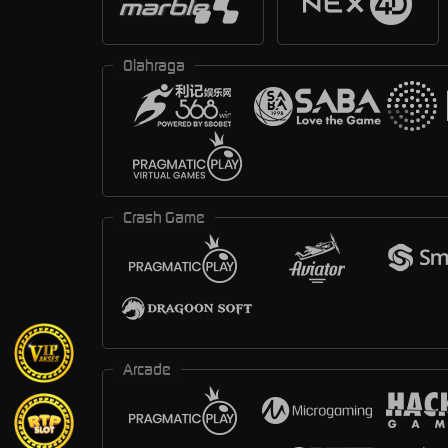
Olahraga
Crash Game
Arcade