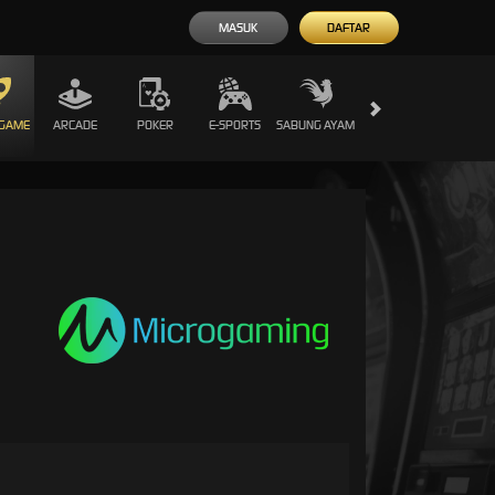
MASUK
DAFTAR
 GAME
ARCADE
POKER
E-SPORTS
SABUNG AYAM
PROMOSI