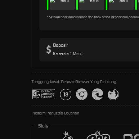
* Selama bank maintenance dan bank offline deposit dan penarik
Deposit
Rata-rata 1 Menit
Tanggung Jawab Bermain
Browser Yang Didukung
Platform Penyedia Layanan
Slots