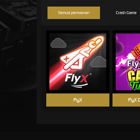
Semua permainan
Crash Game
FlyX
FlyX 