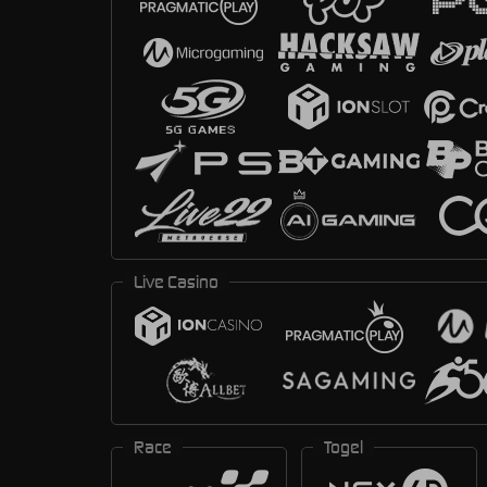
Live Casino
Race
Togel