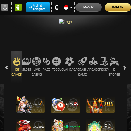
Main di
MASUK
DAFTAR
Telegram
HOT
SLOTS
LIVE
RACE
TOGEL
OLAHRAGA
CRASH
ARCADE
POKER
E-
SABUN
GAMES
CASINO
GAME
SPORTS
AYAM
i
i
i
i
i
i