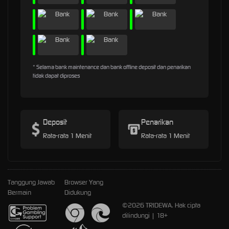
* Selama bank maintenance dan bank offline deposit dan penarikan
tidak dapat diproses
Deposit
Penarikan
Rata-rata 1 Menit
Rata-rata 1 Menit
Tanggung Jawab
Browser Yang
Bermain
Didukung
©2026 TRIDEWA. Hak cipta
dilindungi | 18+