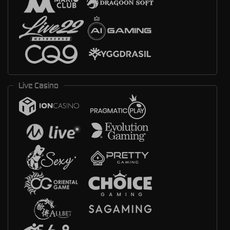
Live Casino