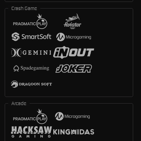
Crash Game
Arcade